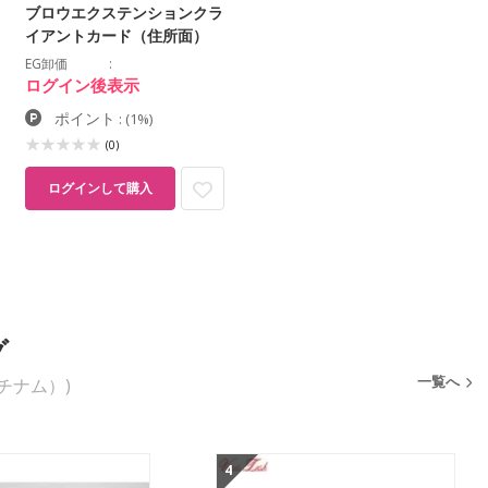
ブロウエクステンションクラ
イアントカード（住所面）
EG卸価
ログイン後表示
ポイント
:
(1%)
(0)
ログインして購入
グ
一覧へ
ラチナム）)
4