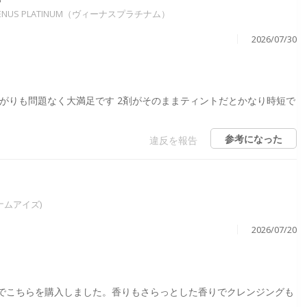
ENUS PLATINUM（ヴィーナスプラチナム）
2026/07/30
がりも問題なく大満足です 2剤がそのままティントだとかなり時短で
参考になった
違反を報告
チナムアイズ)
2026/07/20
でこちらを購入しました。香りもさらっとした香りでクレンジングも