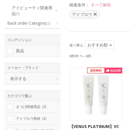
検索条件：
すべて解除
アイビューティ関連用
品
(5)
アイブロウ
Back order Category
(2)
コンディション
おすすめ順
並べ替え:
新品
9件中 1～9件
メーカー・ブランド
表示する
カテゴリで選ぶ
まつげ関連用品
(3)
アイブロウ商材
(3)
【VENUS PLATINUM】VC