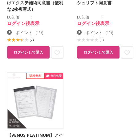
げエクステ施術同意書（便利
シュリフト同意書
な2枚複写式）
EG卸価
EG卸価
ログイン後表示
ログイン後表示
ポイント
ポイント
:
(1%)
:
(1%)
(7)
(0)
ログインして購入
ログインして購入
【VENUS PLATINUM】アイ