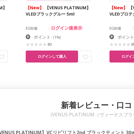
UM】
【New】
【VENUS PLATINUM】
【New】
【V
VLEDブラックグルー 5ml
VLEDプロ
ログイン後表示
EG卸価
EG卸価
ポイント
ポイン
:
(1%)
(0)
(0
ログインして購入
ログイ
新着レビュー・口コ
(VENUS PLATINUM（ヴィーナスプ
VENUS PLATINUM】VCリピリフト2nd ブラックティント 30