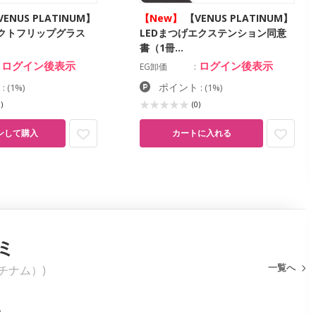
ENUS PLATINUM】
【New】
【VENUS PLATINUM】
テクトフリップグラス
LEDまつげエクステンション同意
書（1冊…
ログイン後表示
ログイン後表示
EG卸価
ト
ポイント
:
(1%)
:
(1%)
)
(0)
ンして購入
カートに入れる
ミ
一覧へ
ラチナム）)
g