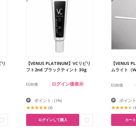
ピリ
【VENUS PLATINUM】VCリピリ
【VENUS P
フト2nd ブラックティント 30g
ムライト（W
ログイン後表示
EG卸価
EG卸価
ポイント
ポイン
:
(1%)
(3)
(
ログインして購入
カート