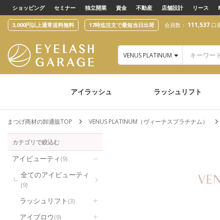
text.skipToContent
text.skipToNavigation
ショッピング
セミナー
独立開業
資金
不動産
店舗設計
リース
111,537
3,000円以上通常送料無料
17時迄注文で最短当日出荷
会員数：
口
VENUS PLATINUM（ヴィーナスプ
アイラッシュ
ラッシュリフト
まつげ商材の卸通販TOP
VENUS PLATINUM（ヴィーナスプラチナム）
カテゴリで絞込む
アイビューティ
(9)
全てのアイビューティ
(9)
ラッシュリフト
(3)
アイブロウ
(9)