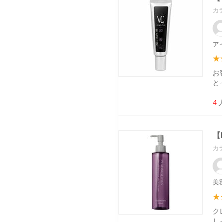
カ
ア
お
と
4
【
カ
美
ク
し