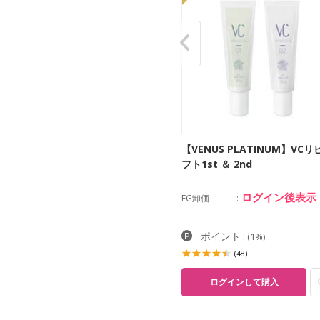
ew】
【VENUS PLATINUM】
【VENUS PLATINUM】VCリ
EDラッシュライト
フト1st ＆ 2nd
ログイン後表示
ログイン後表示
卸価
EG卸価
ポイント
ポイント
:
(1%)
:
(1%)
(0)
(48)
ログインして購入
ログインして購入