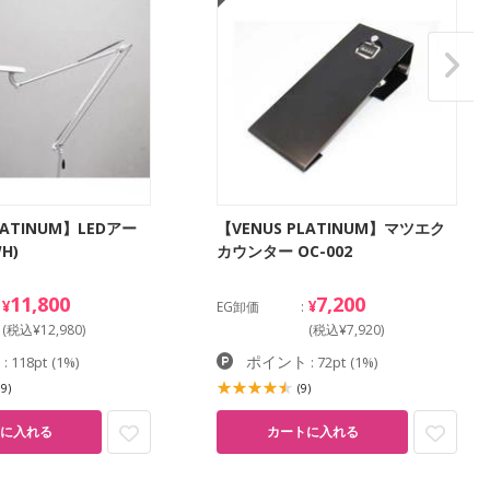
LATINUM】LEDアー
【VENUS PLATINUM】マツエク
H)
カウンター OC-002
11,800
7,200
¥
¥
EG卸価
(税込¥12,980)
(税込¥7,920)
ト
ポイント
: 118pt
(1%)
: 72pt
(1%)
19)
(9)
に入れる
カートに入れる