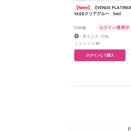
ew】
【VENUS PLATINUM】
【New】
【VENUS PLATIN
EDグルートレイ
VLEDクリアグルー 5ml
ログイン後表示
ログイン後表示
卸価
EG卸価
ポイント
ポイント
:
(1%)
:
(1%)
(0)
(0)
ログインして購入
ログインして購入
【