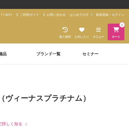
11-4231
ご利用ガイド
お問い合わせ
はじめての方
新規登録・ログイン
0
購入履歴
お気に入り
メニュー
カート
備品
ブランド一覧
セミナー
NUM（ヴィーナスプラチナム）
で詳しく知る