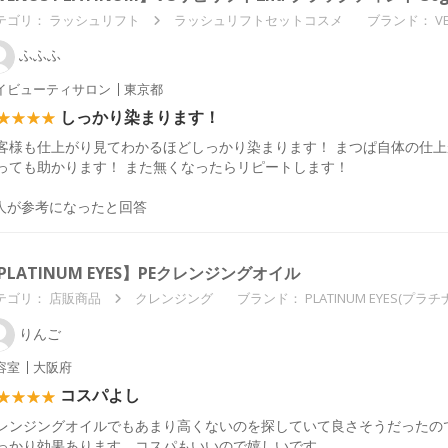
テゴリ：
ラッシュリフト
ラッシュリフトセットコスメ
ブランド： V
ふふふ
イビューティサロン
東京都
しっかり染まります！
客様も仕上がり見てわかるほどしっかり染まります！ まつぱ自体の仕上
っても助かります！ また無くなったらリピートします！
人が参考になったと回答
PLATINUM EYES】PEクレンジングオイル
テゴリ：
店販商品
クレンジング
ブランド： PLATINUM EYES(プラ
りんご
容室
大阪府
コスパよし
レンジングオイルでもあまり高くないのを探していて良さそうだったの
っかり効果あります。コスパもいいので嬉しいです。