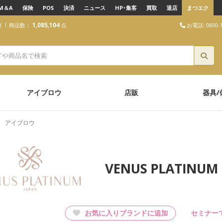
M＆A
保険
POS
決済
ニュース
HP･集客
買取
退店
まつエク
1,085,104
お電話: 0800-1
座
商品数：
点
ラチナム）
アイブロウ
店販
器具/
アイブロウ
VENUS PLATI
お気に入りブランドに追加
セミナー