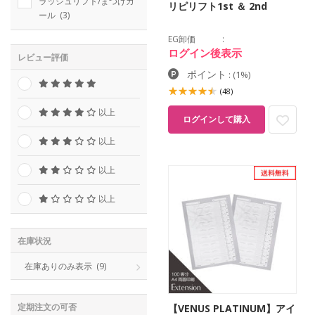
ラッシュリフト/まつげカ
リピリフト1st ＆ 2nd
ール
(3)
EG卸価
ログイン後表示
レビュー評価
ポイント
:
(1%)
(48)
以上
ログインして購入
以上
以上
以上
在庫状況
在庫ありのみ表示
(9)
定期注文の可否
【VENUS PLATINUM】アイ