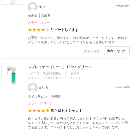
Nana
2026/05/11
美容室
宮城県
カラー : ブルー
リピートしてます
お手頃でシンプル、使いやすいので何本かリピートしてます！色味や
デザインが少しオシャレになってくれたらもっと嬉しいです♪
参考になった
違反を報告
スプレイヤー（ミーニ）100cc グリーン
カテゴリ：
衛生関連用品
容器類
ブランド： NEW EVER（ニューエバー）
ましろ
2026/04/16
ネイルサロン
沖縄県
カラー : グリーン
見た目もオシャレ！
色々な使い道があると思って購入しました！ デスク周りの除菌とか、
ちょっと濡らしたい時の水を入れとくとか… もちろんヘアスプレー用
でも使えます。コンパクトだし、見た目もオシャレで良いです。