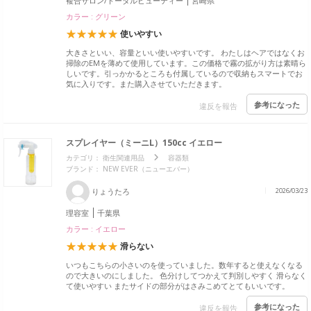
複合サロン/トータルビューティー
宮崎県
カラー : グリーン
使いやすい
大きさといい、容量といい使いやすいです。 わたしはヘアではなくお
掃除のEMを薄めて使用しています。この価格で霧の拡がり方は素晴ら
しいです。引っかかるところも付属しているので収納もスマートでお
気に入りです。また購入させていただきます。
参考になった
違反を報告
スプレイヤー（ミーニL）150cc イエロー
カテゴリ：
衛生関連用品
容器類
ブランド： NEW EVER（ニューエバー）
りょうたろ
2026/03/23
理容室
千葉県
カラー : イエロー
滑らない
いつもこちらの小さいのを使っていました。数年すると使えなくなる
ので大きいのにしました。 色分けしてつかえて判別しやすく 滑らなく
て使いやすい またサイドの部分がはさみこめてとてもいいです。
参考になった
違反を報告