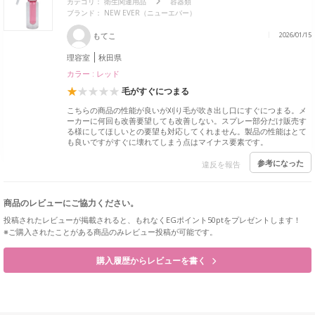
カテゴリ：
衛生関連用品
容器類
ブランド： NEW EVER（ニューエバー）
もてこ
2026/01/15
理容室
秋田県
カラー : レッド
毛がすぐにつまる
こちらの商品の性能が良いが刈り毛が吹き出し口にすぐにつまる。メ
ーカーに何回も改善要望しても改善しない。スプレー部分だけ販売す
る様にしてほしいとの要望も対応してくれません。製品の性能はとて
も良いですがすぐに壊れてしまう点はマイナス要素です。
参考になった
違反を報告
商品のレビューにご協力ください。
投稿されたレビューが掲載されると、もれなくEGポイント50ptをプレゼントします！
※ご購入されたことがある商品のみレビュー投稿が可能です。
購入履歴からレビューを書く