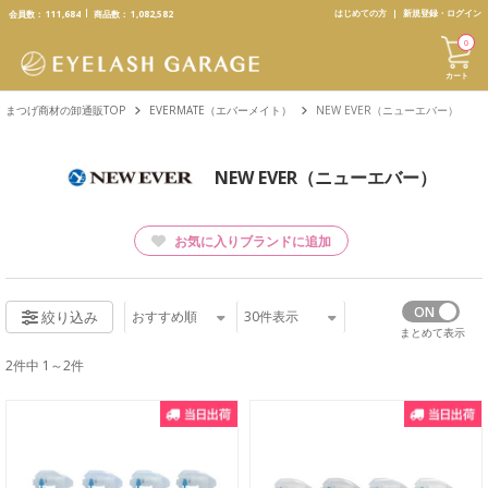
text.skipToContent
text.skipToNavigation
はじめての方
新規登録・ログイン
会員数：
111,684
商品数：
1,082,582
0
カート
まつげ商材の卸通販TOP
EVERMATE（エバーメイト）
NEW EVER（ニューエバー）
NEW EVER（ニューエバー）
お気に入りブランドに追加
おすすめ順
30
件表示
絞り込み
まとめて表示
2件中 1～2件