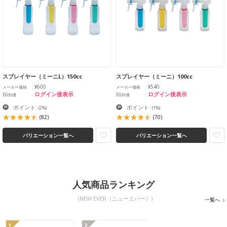
スプレイヤー（ミーニL）150cc
スプレイヤー（ミーニ）100cc
¥600
¥540
メーカー価格
メーカー価格
ログイン後表示
ログイン後表示
EG卸価
EG卸価
ポイント
ポイント
:
(2%)
:
(1%)
(82)
(70)
バリエーション一覧へ
バリエーション一覧へ
人気商品ランキング
(NEW EVER（ニューエバー）)
一覧へ
1
2