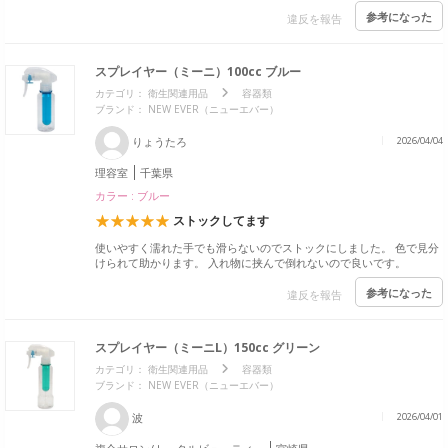
参考になった
違反を報告
スプレイヤー（ミーニ）100cc ブルー
カテゴリ：
衛生関連用品
容器類
ブランド： NEW EVER（ニューエバー）
りょうたろ
2026/04/04
理容室
千葉県
カラー : ブルー
ストックしてます
使いやすく濡れた手でも滑らないのでストックにしました。 色で見分
けられて助かります。 入れ物に挟んで倒れないので良いです。
参考になった
違反を報告
スプレイヤー（ミーニL）150cc グリーン
カテゴリ：
衛生関連用品
容器類
ブランド： NEW EVER（ニューエバー）
波
2026/04/01