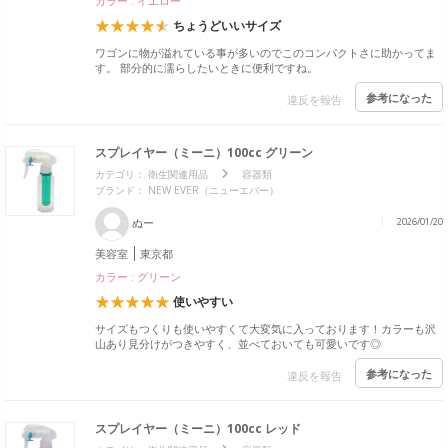
カラー : イエロー
ちょうどいいサイズ
ワゴンに物が溢れている事が多いのでこのコンパクトさに助かってま
す。 部分的に濡らしたいときに便利ですね。
参考になった
違反を報告
スプレイヤー（ミーニ）100cc グリーン
カテゴリ：
衛生関連用品
容器類
ブランド： NEW EVER（ニューエバー）
ぬー
2026/01/20
美容室
東京都
カラー : グリーン
使いやすい
サイズもつくりも使いやすくて大変気に入っております！カラーも沢
山あり見分けがつきやすく、並べておいても可愛いです◎
参考になった
違反を報告
スプレイヤー（ミーニ）100cc レッド