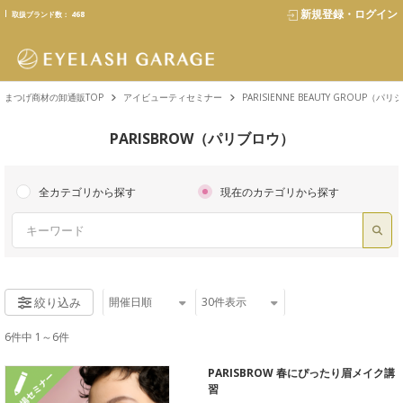
text.skipToContent
text.skipToNavigation
新規登録・ログイン
取扱ブランド数：
468
まつげ商材の卸通販TOP
アイビューティセミナー
PARISIENNE BEAUTY GROUP
PARISBROW（パリブロウ）
全カテゴリから探す
現在のカテゴリから探す
開催⽇順
30
件表示
絞り込み
6件中 1～6件
PARISBROW 春にぴったり眉メイク講
習