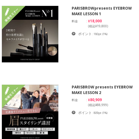
PARISBROWpresents EYEBROW
MAKE LESSON 1
¥18,000
料金
(税込¥19,800)
ポイント
: 180pt
(1%)
PARISBROW presents EYEBROW
MAKE LESSON 2
¥80,909
料金
(税込¥88,999)
ポイント
: 809pt
(1%)