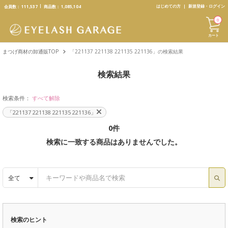
text.skipToContent
text.skipToNavigation
はじめての方
新規登録・ログイン
会員数：
111,537
商品数：
1,085,104
0
カート
まつげ商材の卸通販TOP
「221137 221138 221135 221136」の検索結果
検索結果
検索条件：
すべて解除
「221137 221138 221135 221136」
0件
検索に一致する商品はありませんでした。
全て
検索のヒント