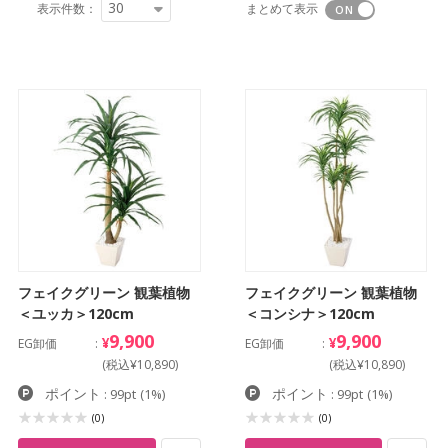
30
表示件数：
まとめて表示
フェイクグリーン 観葉植物
フェイクグリーン 観葉植物
＜ユッカ＞120cm
＜コンシナ＞120cm
9,900
9,900
¥
¥
EG卸価
EG卸価
(税込¥10,890)
(税込¥10,890)
ポイント
ポイント
: 99pt
(1%)
: 99pt
(1%)
(0)
(0)