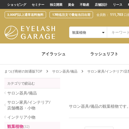
text.skipToContent
text.skipToNavigation
ショッピング
セミナー
独立開業
資金
不動産
店舗設計
リース
111,703
3,000円以上通常送料無料
17時迄注文で最短当日出荷
会員数：
口
観葉植物
アイラッシュ
ラッシュリフト
まつげ商材の卸通販TOP
サロン器具/備品
サロン家具/インテリア/
カテゴリで絞込む
サロン器具/備品
サロン家具/インテリア/
サロン器具/備品
の観葉植物です
店舗機器・小物
インテリア小物
観葉植物
(32)