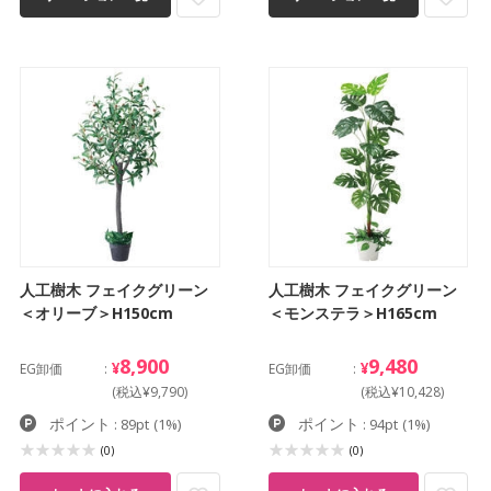
人工樹木 フェイクグリーン
人工樹木 フェイクグリーン
＜オリーブ＞H150cm
＜モンステラ＞H165cm
8,900
9,480
¥
¥
EG卸価
EG卸価
(税込¥9,790)
(税込¥10,428)
ポイント
ポイント
: 89pt
(1%)
: 94pt
(1%)
(0)
(0)