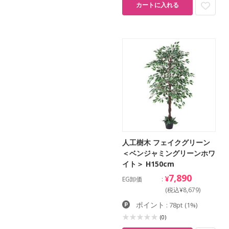
カートに入れる
人工樹木 フェイクグリーン
＜ベンジャミングリーンホワ
イト＞ H150cm
7,890
¥
EG卸価
(税込¥8,679)
ポイント
: 78pt
(1%)
(0)