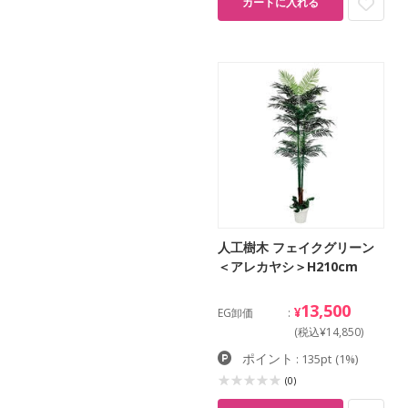
カートに入れる
人工樹木 フェイクグリーン
＜アレカヤシ＞H210cm
13,500
¥
EG卸価
(税込¥14,850)
ポイント
: 135pt
(1%)
(0)