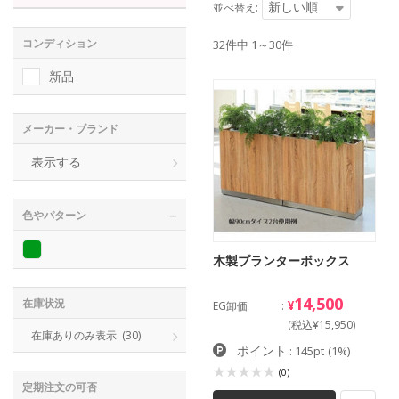
新しい順
並べ替え:
コンディション
32件中 1～30件
新品
メーカー・ブランド
表示する
色やパターン
木製プランターボックス
14,500
在庫状況
¥
EG卸価
(税込¥15,950)
在庫ありのみ表示
(30)
ポイント
: 145pt
(1%)
(0)
定期注文の可否