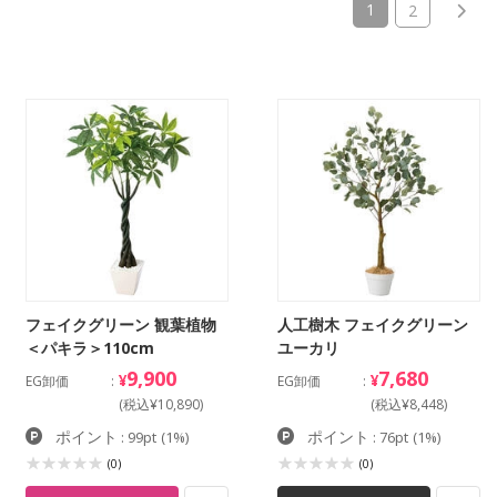
(current)
1
2
フェイクグリーン 観葉植物
人工樹木 フェイクグリーン
＜パキラ＞110cm
ユーカリ
9,900
7,680
¥
¥
EG卸価
EG卸価
(税込¥10,890)
(税込¥8,448)
ポイント
ポイント
: 99pt
(1%)
: 76pt
(1%)
(0)
(0)