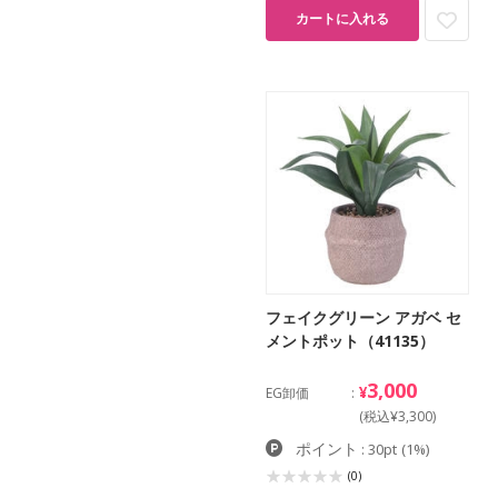
カートに入れる
フェイクグリーン アガベ セ
メントポット（41135）
3,000
¥
EG卸価
(税込¥3,300)
ポイント
: 30pt
(1%)
(0)