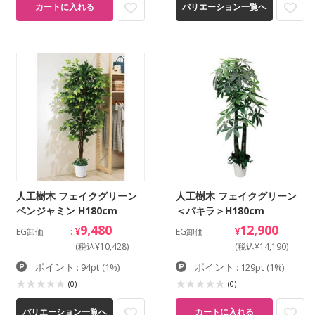
カートに入れる
バリエーション一覧へ
人工樹木 フェイクグリーン
人工樹木 フェイクグリーン
ベンジャミン H180cm
＜パキラ＞H180cm
9,480
12,900
¥
¥
EG卸価
EG卸価
(税込¥10,428)
(税込¥14,190)
ポイント
ポイント
: 94pt
(1%)
: 129pt
(1%)
(0)
(0)
バリエーション一覧へ
カートに入れる