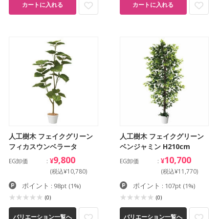
カートに入れる
カートに入れる
人工樹木 フェイクグリーン
人工樹木 フェイクグリーン
フィカスウンベラータ
ベンジャミン H210cm
9,800
10,700
¥
¥
EG卸価
EG卸価
(税込¥10,780)
(税込¥11,770)
ポイント
ポイント
: 98pt
(1%)
: 107pt
(1%)
(0)
(0)
バリエーション一覧へ
バリエーション一覧へ