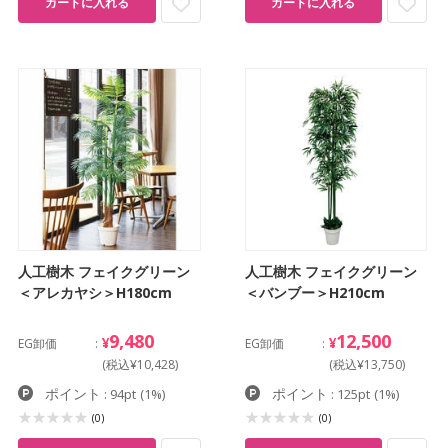
カートに入れる
カートに入れる
人工樹木 フェイクグリーン
人工樹木 フェイクグリーン
＜アレカヤシ＞H180cm
＜バンブー＞H210cm
9,480
12,500
¥
¥
EG卸価
EG卸価
(税込¥10,428)
(税込¥13,750)
ポイント
ポイント
: 94pt
(1%)
: 125pt
(1%)
(0)
(0)