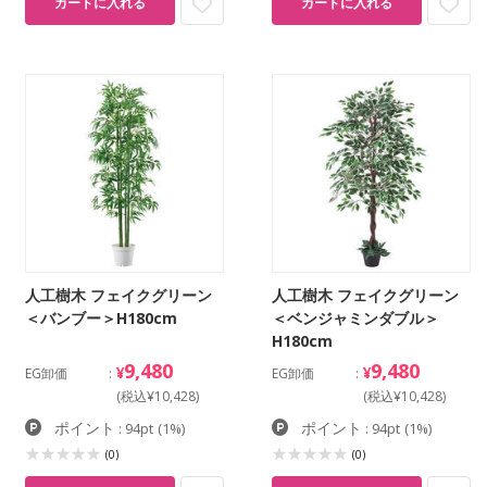
カートに入れる
カートに入れる
人工樹木 フェイクグリーン
人工樹木 フェイクグリーン
＜バンブー＞H180cm
＜ベンジャミンダブル＞
H180cm
9,480
9,480
¥
¥
EG卸価
EG卸価
(税込¥10,428)
(税込¥10,428)
ポイント
ポイント
: 94pt
(1%)
: 94pt
(1%)
(0)
(0)