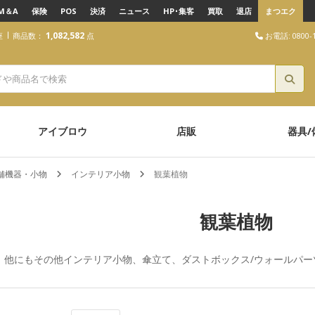
M＆A
保険
POS
決済
ニュース
HP･集客
買取
退店
まつエク
1,082,582
お電話: 0800-1
座
商品数：
点
アイブロウ
店販
器具/
店舗機器・小物
インテリア小物
観葉植物
観葉植物
。他にも
その他インテリア小物
、
傘立て
、
ダストボックス/ウォールパー