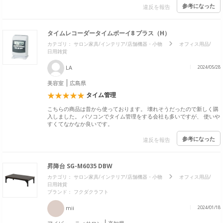
参考になった
違反を報告
タイムレコーダータイムボーイ8 プラス（H）
カテゴリ：
サロン家具/インテリア/店舗機器・小物
オフィス用品/
日用雑貨
LA
2024/05/28
美容室
広島県
タイム管理
こちらの商品は昔から使っております。 壊れそうだったので新しく購
入しました。 パソコンでタイム管理をする会社も多いですが、 使いや
すくてなかなか良いです。
参考になった
違反を報告
昇降台 SG-M6035 DBW
カテゴリ：
サロン家具/インテリア/店舗機器・小物
オフィス用品/
日用雑貨
ブランド：
フクダクラフト
mii
2024/01/18