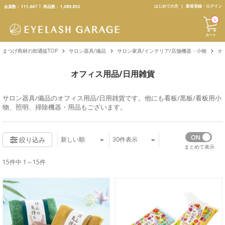
text.skipToContent
text.skipToNavigation
はじめての方
新規登録・ログイン
会員数：
111,667
商品数：
1,089,892
0
カート
まつげ商材の卸通販TOP
サロン器具/備品
サロン家具/インテリア/店舗機器・小物
オ
オフィス用品/日用雑貨
サロン器具/備品
のオフィス用品/日用雑貨です。他にも
看板/黒板/看板用小
物
、
照明
、
掃除機器・用品
もございます。
新しい順
30
件表示
絞り込み
まとめて表示
15件中 1～15件