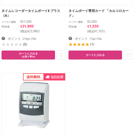
タイムレコーダータイムボーイ8 プラス
タイムボーイ専用カード 「カルコロカー
（A）
ド」
¥31,500
¥2,000
メーカー価格
メーカー価格
¥21,800
¥1,550
EG卸価
EG卸価
(税込¥23,980)
(税込¥1,705)
ポイント
ポイント
: 218pt
(1%)
: 15pt
(1%)
(0)
(1)
カートに入れる
カートに入れる
(お取り寄せ)