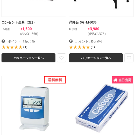
コンセント金具（2口）
昇降台 SG-M6035
¥1,500
¥3,980
EG卸価
EG卸価
(税込¥1,650)
(税込¥4,378)
ポイント
ポイント
: 15pt
(1%)
: 39pt
(1%)
(1)
(1)
バリエーション一覧へ
バリエーション一覧へ