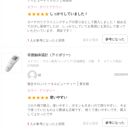
アイビューティサロン
高知県
カラー : ダークブラウン
しっかりしていました！
カーナのリクライニングチェアの登り台として購入しました！ 組み立
てが少し面倒でしたが、しっかりしていてお客様にも安心して使って
いただいています。 満足です！
参考になった
違反を報告
1
人が参考になったと回答
非接触体温計（アイボリー）
カテゴリ：
サロン家具/インテリア/店舗機器・小物
オフィス用品/
日用雑貨
結
2022/03/19
複合サロン/トータルビューティー
東京都
カラー : アイボリー
使いやすい
コロナ禍で購入。使いやすく、ボタンも大きいので測りやすい。 今ま
で使っていたものより数値も正確です。 軽くて使いやすいです。購入
してよかったです
参考になった
違反を報告
3
人が参考になったと回答