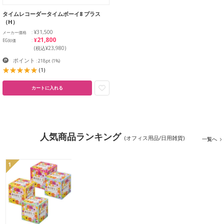
タイムレコーダータイムボーイ8 プラス
（H）
¥31,500
メーカー価格
¥21,800
EG卸価
(税込¥23,980)
ポイント
: 218pt
(1%)
(1)
カートに入れる
人気商品ランキング
(オフィス用品/日用雑貨)
一覧へ
1