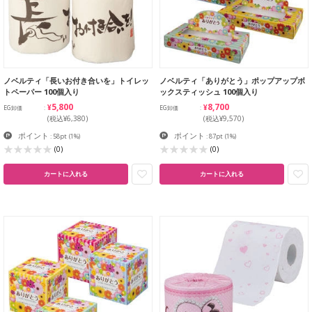
ノベルティ「長いお付き合いを」トイレッ
ノベルティ「ありがとう」ポップアップボ
トペーパー 100個入り
ックスティッシュ 100個入り
¥5,800
¥8,700
EG卸価
EG卸価
(税込¥6,380)
(税込¥9,570)
ポイント
ポイント
: 58pt
(1%)
: 87pt
(1%)
(0)
(0)
カートに入れる
カートに入れる