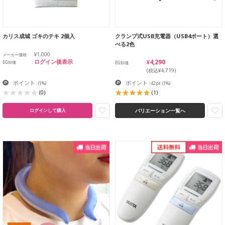
カリス成城 ゴキのテキ 2個入
クランプ式USB充電器（USB4ポート）選
べる2色
¥1,000
メーカー価格
¥4,290
ログイン後表示
EG卸価
EG卸価
(税込¥4,719)
ポイント
ポイント
:
(1%)
: 42pt
(1%)
(0)
(1)
バリエーション一覧へ
ログインして購入