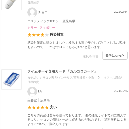
日用雑貨
チョコ
2025/02/14
エステティックサロン
鹿児島県
カラー : アイボリー
感染対策
感染対策用に購入しました。検温する事で安心して利用されるお客様
も多いので、一つはサロンにあるといいと思います。
参考になった
違反を報告
タイムボーイ専用カード 「カルコロカード」
カテゴリ：
サロン家具/インテリア/店舗機器・小物
オフィス用品/
日用雑貨
LA
2024/05/28
美容室
広島県
安い
こちらの商品は昔から使っております。 他の通販サイトで別に購入す
るより、サロンの商品と一緒に買えるのが魅力です。 送料無料になる
ようについでに購入してます