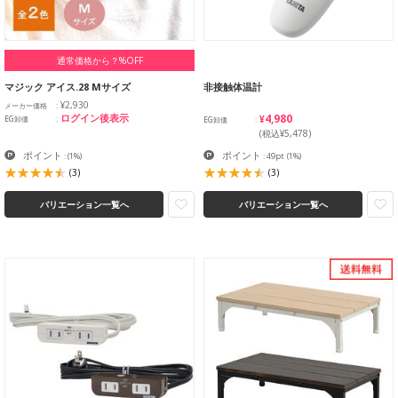
通常価格から？%OFF
マジック アイス.28 Mサイズ
非接触体温計
¥2,930
メーカー価格
¥4,980
ログイン後表示
EG卸価
EG卸価
(税込¥5,478)
ポイント
ポイント
:
(1%)
: 49pt
(1%)
(3)
(3)
バリエーション一覧へ
バリエーション一覧へ