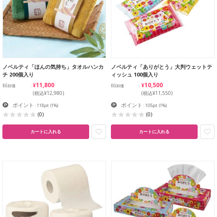
ノベルティ「ほんの気持ち」タオルハンカ
ノベルティ「ありがとう」大判ウェットテ
チ 200個入り
ィッシュ 100個入り
¥11,800
¥10,500
EG卸価
EG卸価
(税込¥12,980)
(税込¥11,550)
ポイント
ポイント
: 118pt
(1%)
: 105pt
(1%)
(0)
(0)
カートに入れる
カートに入れる