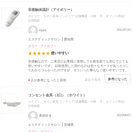
非接触体温計（アイボリー）
カテゴリ：
サロン家具/インテリア/店舗機器・小物
オフィス用品/
日用雑貨
nyao
2022/01/25
エステティックサロン
愛知県
カラー : アイボリー
使いやすい
非接触なので、ご来店のお客様に使用しても衛生面でも安心でとても
使いやすいです。 以前使用した別のものは色々なモードがあったりし
てわかりづらかったのですが、そういった事もなく使いやすいです。
参考になった
違反を報告
4
人が参考になったと回答
コンセント金具（2口）（ホワイト）
カテゴリ：
サロン家具/インテリア/店舗機器・小物
オフィス用品/
日用雑貨
美容好き
2020/06/07
エステティックサロン
茨城県
カラー : ホワイト