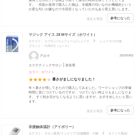
す。 何故か薬局で購入した物は、冷蔵庫の匂いなのか機械的という
か変な匂いが嫌なので今回安くなっていたのもあり変え買いします。
参考になった
違反を報告
マジック アイス.28 Mサイズ（ホワイト）
カテゴリ：
エプロン/ユニフォーム/シューズ
シューズ/その他
ブランド：
YUNOS（ユノス）
アロマ
2025/03/02
エステティックサロン
奈良県
カラー : ホワイト
暑さがましになりました！
年々暑さが増してきたので購入してみました。ワークショップの準備
時間に首につけているのですが、つけていない時よりもましになりま
す。 すぐ効き目がなくなるように思いますが、おすすめしたいと思い
ます。
参考になった
違反を報告
非接触体温計（アイボリー）
カテゴリ：
サロン家具/インテリア/店舗機器・小物
オフィス用品/