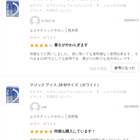
カテゴリ：
エプロン/ユニフォーム/シューズ
シューズ/その他
ブランド：
YUNOS（ユノス）
ピカピカ
2026/04/15
エステティックサロン
熊本県
カラー : ホワイト
暑さがやわらぎます
何個もリピ買いしました。 首に巻いても違和感なく使用出来ます。 そ
のままの28℃としても使用でき、暑がりの私でも充分冷たいです。
参考になった
違反を報告
マジック アイス.28 Mサイズ（ホワイト）
カテゴリ：
エプロン/ユニフォーム/シューズ
シューズ/その他
ブランド：
YUNOS（ユノス）
s.w
2025/09/26
エステティックサロン
長野県
カラー : ホワイト
何個も購入しています！
薬局で売られている物より軽くて保冷の時間も長くてリピしてま