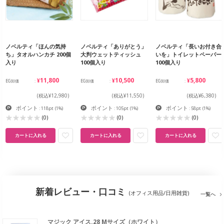
ノベルティ「ほんの気持
ノベルティ「ありがとう」
ノベルティ「長いお付き合
ち」タオルハンカチ 200個
大判ウェットティッシュ
いを」トイレットペーパー
入り
100個入り
100個入り
¥11,800
¥10,500
¥5,800
EG卸価
EG卸価
EG卸価
(税込¥12,980)
(税込¥11,550)
(税込¥6,380)
ポイント
ポイント
ポイント
: 118pt
(1%)
: 105pt
(1%)
: 58pt
(1%)
(0)
(0)
(0)
カートに入れる
カートに入れる
カートに入れる
新着レビュー・口コミ
(オフィス用品/日用雑貨)
一覧へ
マジック アイス.28 Mサイズ（ホワイト）