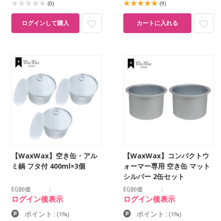
(0)
(9)
ログインして購入
カートに入れる
【WaxWax】空き缶・アル
【WaxWax】コンパクトウ
ミ鍋 フタ付 400ml×3個
ォーマー専用 空き缶 マット
シルバー 2缶セット
EG卸価
EG卸価
ログイン後表示
ログイン後表示
ポイント
ポイント
:
(1%)
:
(1%)