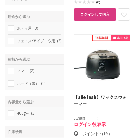
(0)
ログインして購入
用途から選ぶ
ボディ用
(3)
フェイス/アイブロウ用
(2)
種類から選ぶ
ソフト
(2)
ハード（缶）
(1)
【aile lash】ワックスウォ
内容量から選ぶ
ーマー
400g～
(3)
EG卸価
ログイン後表示
在庫状況
ポイント
:
(1%)