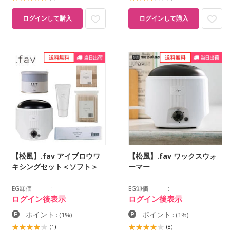
ログインして購入
ログインして購入
【松風】.fav アイブロウワ
【松風】.fav ワックスウォ
キシングセット＜ソフト＞
ーマー
EG卸価
EG卸価
ログイン後表示
ログイン後表示
ポイント
ポイント
:
(1%)
:
(1%)
(1)
(8)