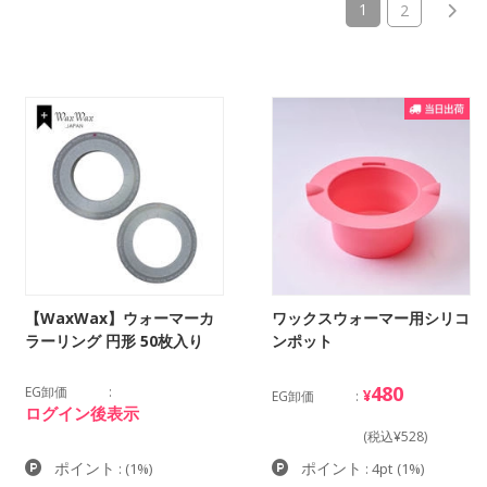
(current)
1
2
【WaxWax】ウォーマーカ
ワックスウォーマー用シリコ
ラーリング 円形 50枚入り
ンポット
480
EG卸価
¥
EG卸価
ログイン後表示
(税込¥528)
ポイント
ポイント
:
(1%)
: 4pt
(1%)