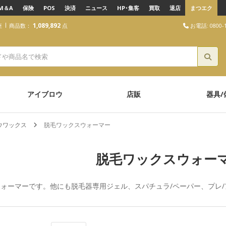
M＆A
保険
POS
決済
ニュース
HP･集客
買取
退店
まつエク
1,089,892
お電話: 0800-1
座
商品数：
点
アイブロウ
店販
器具/
ウワックス
脱毛ワックスウォーマー
脱毛ワックスウォー
ウォーマーです。他にも
脱毛器専用ジェル
、
スパチュラ/ペーパー
、
プレ