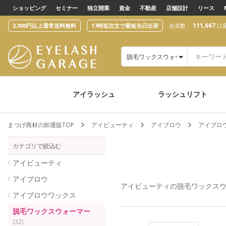
text.skipToContent
text.skipToNavigation
ショッピング
セミナー
独立開業
資金
不動産
店舗設計
リース
111,667
3,000円以上通常送料無料
17時迄注文で最短当日出荷
会員数：
口
脱毛ワックスウォーマー
アイラッシュ
ラッシュリフト
まつげ商材の卸通販TOP
アイビューティ
アイブロウ
アイブロ
カテゴリで絞込む
アイビューティ
アイブロウ
アイビューティ
の脱毛ワックス
アイブロウワックス
脱毛ワックスウォーマー
(32)