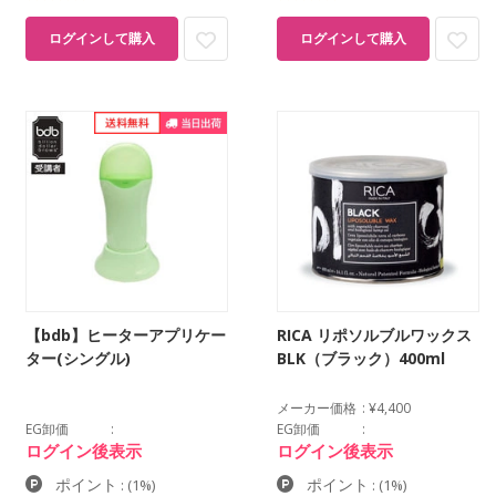
ログインして購入
ログインして購入
【bdb】ヒーターアプリケー
RICA リポソルブルワックス
ター(シングル)
BLK（ブラック）400ml
メーカー価格
¥4,400
EG卸価
EG卸価
ログイン後表示
ログイン後表示
ポイント
ポイント
:
(1%)
:
(1%)