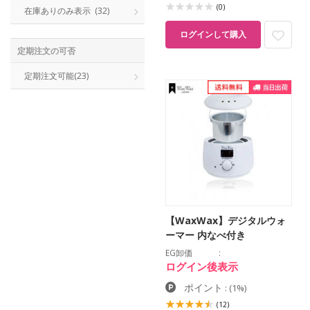
(0)
在庫ありのみ表示
(32)
ログインして購入
定期注文の可否
定期注文可能
(23)
【WaxWax】デジタルウォ
ーマー 内なべ付き
EG卸価
ログイン後表示
ポイント
:
(1%)
(12)