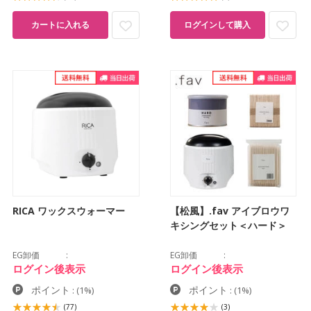
カートに入れる
ログインして購入
RICA ワックスウォーマー
【松風】.fav アイブロウワ
キシングセット＜ハード＞
EG卸価
EG卸価
ログイン後表示
ログイン後表示
ポイント
ポイント
:
(1%)
:
(1%)
(77)
(3)