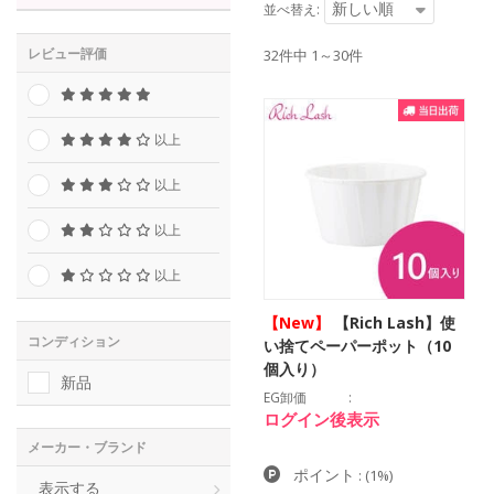
新しい順
並べ替え:
レビュー評価
32件中 1～30件
以上
以上
以上
以上
【New】
【Rich Lash】使
コンディション
い捨てペーパーポット（10
個入り）
新品
EG卸価
ログイン後表示
メーカー・ブランド
ポイント
:
(1%)
表示する