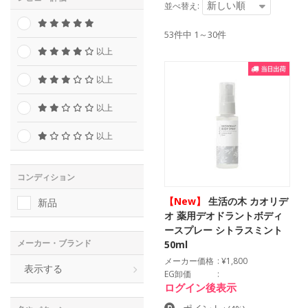
新しい順
並べ替え:
53件中 1～30件
以上
以上
以上
以上
コンディション
【New】
生活の木 カオリデ
新品
オ 薬用デオドラントボディ
ースプレー シトラスミント
メーカー・ブランド
50ml
メーカー価格
¥1,800
表示する
EG卸価
ログイン後表示