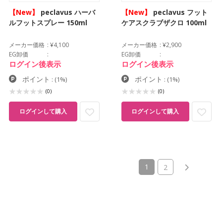
【New】
peclavus ハーバ
【New】
peclavus フット
ルフットスプレー 150ml
ケアスクラブザクロ 100ml
メーカー価格
¥4,100
メーカー価格
¥2,900
EG卸価
EG卸価
ログイン後表示
ログイン後表示
ポイント
ポイント
:
(1%)
:
(1%)
(0)
(0)
ログインして購入
ログインして購入
(current)
1
2