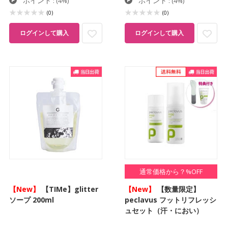
ポイント
ポイント
:
(4%)
:
(4%)
(0)
(0)
ログインして購入
ログインして購入
通常価格から？%OFF
【New】
【TIMe】glitter
【New】
【数量限定】
ソープ 200ml
peclavus フットリフレッシ
ュセット（汗・におい）