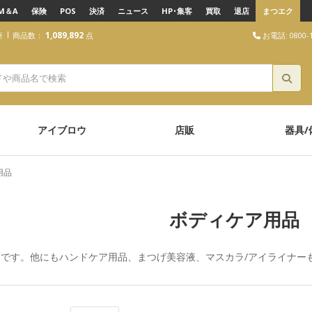
M＆A
保険
POS
決済
ニュース
HP･集客
買取
退店
まつエク
1,089,892
お電話: 0800-1
座
商品数：
点
アイブロウ
店販
器具/
用品
ボディケア用品
品です。他にも
ハンドケア用品
、
まつげ美容液
、
マスカラ/アイライナー