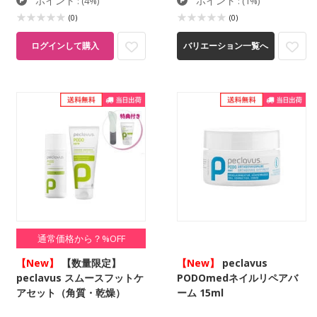
ポイント
ポイント
:
(4%)
:
(1%)
(0)
(0)
ログインして購入
バリエーション一覧へ
通常価格から？%OFF
【New】
【数量限定】
【New】
peclavus
peclavus スムースフットケ
PODOmedネイルリペアバ
アセット（角質・乾燥）
ーム 15ml