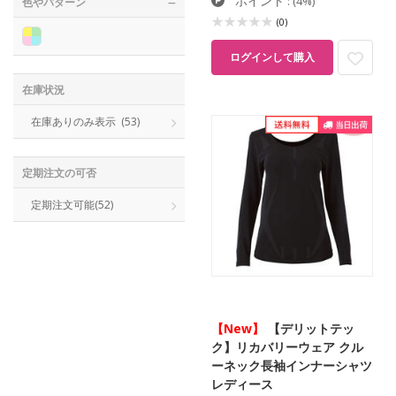
ポイント
:
(4%)
色やパターン
(0)
ログインして購入
在庫状況
在庫ありのみ表示
(53)
定期注文の可否
定期注文可能
(52)
【New】
【デリットテッ
ク】リカバリーウェア クル
ーネック長袖インナーシャツ
レディース