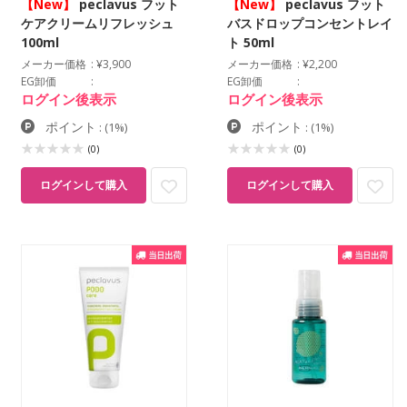
【New】
peclavus フット
【New】
peclavus フット
ケアクリームリフレッシュ
バスドロップコンセントレイ
100ml
ト 50ml
メーカー価格
¥3,900
メーカー価格
¥2,200
EG卸価
EG卸価
ログイン後表示
ログイン後表示
ポイント
ポイント
:
(1%)
:
(1%)
(0)
(0)
ログインして購入
ログインして購入