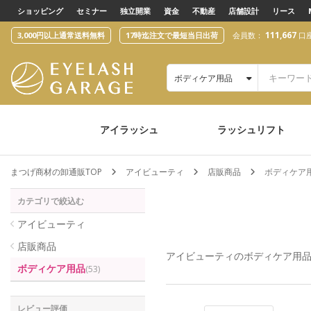
text.skipToContent
text.skipToNavigation
ショッピング
セミナー
独立開業
資金
不動産
店舗設計
リース
111,667
3,000円以上通常送料無料
17時迄注文で最短当日出荷
会員数：
口
ボディケア用品
アイラッシュ
ラッシュリフト
まつげ商材の卸通販TOP
アイビューティ
店販商品
ボディケア
カテゴリで絞込む
アイビューティ
店販商品
アイビューティ
のボディケア用
ボディケア用品
(53)
レビュー評価