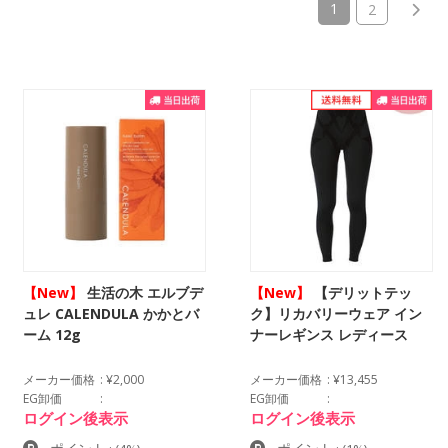
(current)
1
2
【New】
生活の木 エルブデ
【New】
【デリットテッ
ュレ CALENDULA かかとバ
ク】リカバリーウェア イン
ーム 12g
ナーレギンス レディース
メーカー価格
¥2,000
メーカー価格
¥13,455
EG卸価
EG卸価
ログイン後表示
ログイン後表示