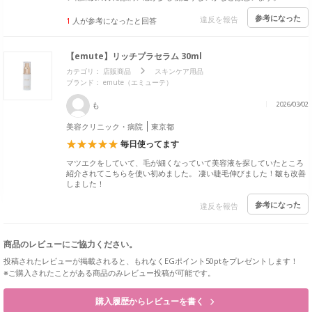
参考になった
違反を報告
1
人が参考になったと回答
【emute】リッチプラセラム 30ml
カテゴリ：
店販商品
スキンケア用品
ブランド： emute（エミューテ）
も
2026/03/02
美容クリニック・病院
東京都
毎日使ってます
マツエクをしていて、毛が細くなっていて美容液を探していたところ
紹介されてこちらを使い初めました。 凄い睫毛伸びました！皺も改善
しました！
参考になった
違反を報告
商品のレビューにご協力ください。
投稿されたレビューが掲載されると、もれなくEGポイント50ptをプレゼントします！
※ご購入されたことがある商品のみレビュー投稿が可能です。
購入履歴からレビューを書く