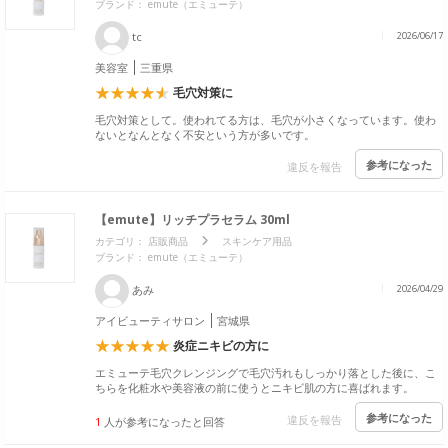
ブランド： emute（エミューテ）
tc
2026/06/17
美容室
三重県
毛穴対策に
毛穴対策として。使われてる方は、毛穴が小さくなっています。使わ
ないとなんとなく不安という方が多いです。
参考になった
違反を報告
【emute】リッチプラセラム 30ml
カテゴリ：
店販商品
スキンケア用品
ブランド： emute（エミューテ）
あみ
2026/04/29
アイビューティサロン
宮城県
炎症ニキビの方に
エミューテ毛穴クレンジングで毛穴汚れもしっかり落とした後に、こ
ちらを化粧水や美容液の前に使うとニキビ肌の方に喜ばれます。
参考になった
違反を報告
1
人が参考になったと回答