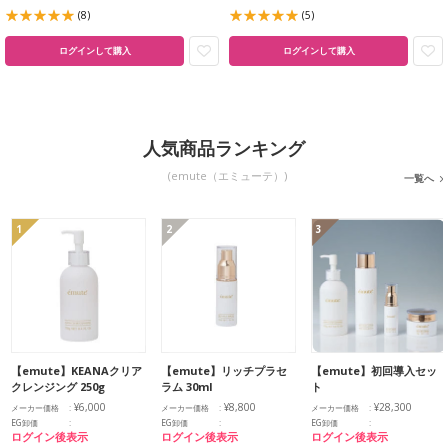
(8)
(5)
ログインして購入
ログインして購入
人気商品ランキング
(emute（エミューテ）)
一覧へ
1
2
3
【emute】KEANAクリア
【emute】リッチプラセ
【emute】初回導入セッ
クレンジング 250g
ラム 30ml
ト
¥6,000
¥8,800
¥28,300
メーカー価格
メーカー価格
メーカー価格
EG卸価
EG卸価
EG卸価
ログイン後表示
ログイン後表示
ログイン後表示