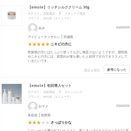
【emute】リッチシルククリーム 30g
カテゴリ：
店販商品
スキンケア用品
ブランド： emute（エミューテ）
あみ
2026/04/29
アイビューティサロン
宮城県
ニキビの方に
乾燥肌の方にはたっぷり塗っても少し物足りないようですが、脂性肌
やニキビの方には、肌荒れが落ち着いたと好評ですのでオススメして
いきたいです。
参考になった
違反を報告
【emute】初回導入セット
カテゴリ：
店販商品
クレンジング
ブランド： emute（エミューテ）
おマメ
2026/03/26
美容室
長野県
さっぱりかな
レビューにも書かれていたように、私にさっぱりなクリームかな?と思