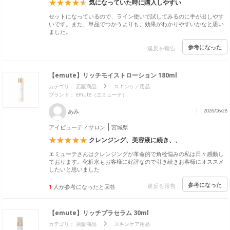
気になっていた時に購入しやすい
セットになっているので、ライン使いで試してみるのに手が出しやす
いです。また、単品でつかうよりも、効果がわかりやすいかなと思い
ました。
参考になった
違反を報告
【emute】リッチモイストローション 180ml
カテゴリ：
店販商品
スキンケア用品
ブランド： emute（エミューテ）
あみ
2026/06/28
アイビューティサロン
宮城県
クレンジング、美容液に続き、、
エミューテさんはクレンジングが革命的で角栓悩みの私は日々感動し
ております。化粧水もお客様に好評なので引き続きお客様にオススメ
したいと思いました
参考になった
違反を報告
1
人が参考になったと回答
【emute】リッチプラセラム 30ml
カテゴリ：
店販商品
スキンケア用品