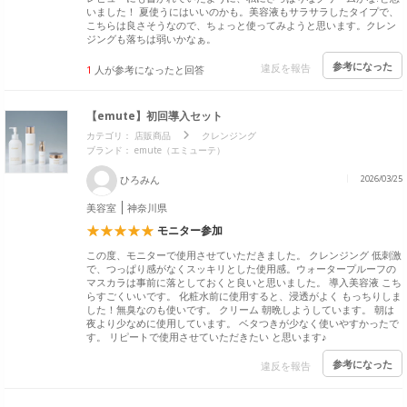
いました！ 夏使うにはいいのかも。美容液もサラサラしたタイプで、
こちらは良さそうなので、ちょっと使ってみようと思います。クレン
ジングも落ちは弱いかなぁ。
参考になった
違反を報告
1
人が参考になったと回答
【emute】初回導入セット
カテゴリ：
店販商品
クレンジング
ブランド： emute（エミューテ）
ひろみん
2026/03/25
美容室
神奈川県
モニター参加
この度、モニターで使用させていただきました。 クレンジング 低刺激
で、つっぱり感がなくスッキリとした使用感。ウォータープルーフの
マスカラは事前に落としておくと良いと思いました。 導入美容液 こち
らすごくいいです。 化粧水前に使用すると、浸透がよく もっちりしま
した！無臭なのも使いです。 クリーム 朝晩しようしています。 朝は
夜より少なめに使用しています。 ベタつきが少なく使いやすかったで
す。 リピートで使用させていただきたい と思います♪
参考になった
違反を報告