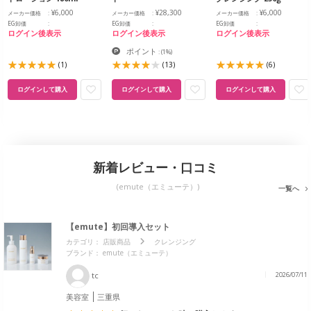
¥6,000
¥28,300
¥6,000
メーカー価格
メーカー価格
メーカー価格
EG卸価
EG卸価
EG卸価
ログイン後表示
ログイン後表示
ログイン後表示
ポイント
:
(1%)
(1)
(13)
(6)
ログインして購入
ログインして購入
ログインして購入
新着レビュー・口コミ
(emute（エミューテ）)
一覧へ
【emute】初回導入セット
カテゴリ：
店販商品
クレンジング
ブランド： emute（エミューテ）
tc
2026/07/11
美容室
三重県