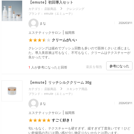
【emute】初回導入セット
カテゴリ：
店販商品
クレンジング
ブランド： emute（エミューテ）
まな
2026/03/11
エステティックサロン
福岡県
クリームがいい
クレンジングは緩めでプッシュ回数も多いので面倒くさいと感じまし
た。導入美容液は可もなく、不可もなく。クリームはテクスチャーが
良かったです。
参考になった
違反を報告
1
人が参考になったと回答
【emute】リッチシルククリーム 30g
カテゴリ：
店販商品
スキンケア用品
ブランド： emute（エミューテ）
まな
2026/03/11
エステティックサロン
福岡県
すごく好き！
匂いもなく、テクスチャーも硬すぎず、緩すぎず丁度良いです！ひど
い乾燥肌の方には潤い感が少し物足りないかなとは思います。