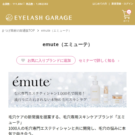
text.skipToContent
text.skipToNavigation
はじめての方
新規登録・ログイン
会員数：
111,684
商品数：
1,082,582
0
カート
まつげ商材の卸通販TOP
emute（エミューテ）
emute（エミューテ）
お気に入りブランドに追加
セミナーで詳しく知る