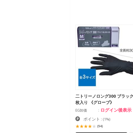
二トリーノロング300 ブラック 
枚入り 《グローブ》
ログイン後表示
EG卸価
ポイント
:
(1%)
(94)