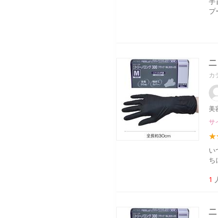
手
プ
二
カ
美
サイ
い
ち
1
二