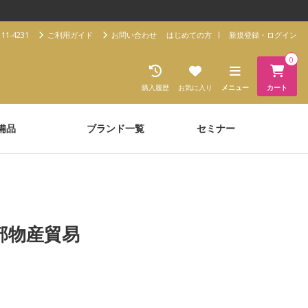
11-4231
ご利用ガイド
お問い合わせ
はじめての方
新規登録・ログイン
0
購入履歴
お気に入り
メニュー
カート
備品
ブランド一覧
セミナー
部物産貿易