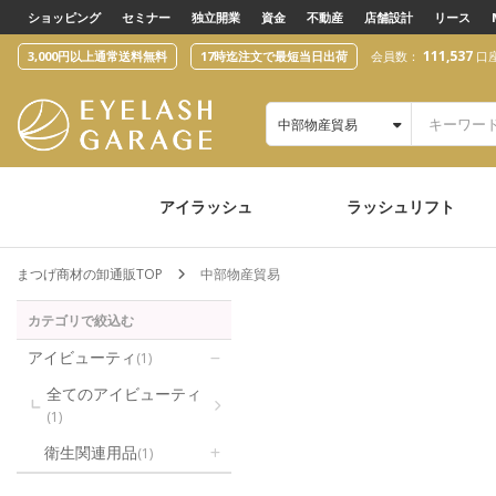
text.skipToContent
text.skipToNavigation
ショッピング
セミナー
独立開業
資金
不動産
店舗設計
リース
111,537
3,000円以上通常送料無料
17時迄注文で最短当日出荷
会員数：
口
中部物産貿易
アイラッシュ
ラッシュリフト
まつげ商材の卸通販TOP
中部物産貿易
カテゴリで絞込む
アイビューティ
(1)
全てのアイビューティ
(1)
衛生関連用品
(1)