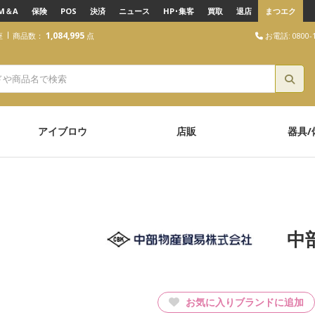
M＆A
保険
POS
決済
ニュース
HP･集客
買取
退店
まつエク
1,084,995
お電話: 0800-1
座
商品数：
点
アイブロウ
店販
器具/
中
お気に入りブランドに追加