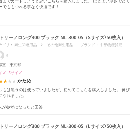
首までガードしようと思いこちらを購入しました。 ほどよい厚さでとて
ーでももつれる事なく快適です！
トリーノロング300 ブラック NL-300-05（Sサイズ/50枚入）
テゴリ：
衛生関連用品
その他衛生用品
ブランド： 中部物産貿易
K
容室
東京都
ズ : Sサイズ
かため
つもは違うのは使っていましたが、初めてこちらを購入しました。 伸
になれました。
人が参考になったと回答
トリーノロング300 ブラック NL-300-05（Lサイズ/50枚入）