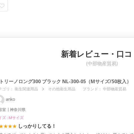
新着レビュー・口コ
(中部物産貿易)
トリーノロング300 ブラック NL-300-05（Mサイズ/50枚入）
テゴリ：
衛生関連用品
その他衛生用品
ブランド： 中部物産貿易
anko
容室
神奈川県
イズ : Mサイズ
しっかりしてる！