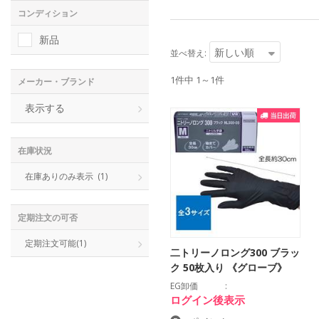
コンディション
新品
新しい順
並べ替え:
1件中 1～1件
メーカー・ブランド
表示する
在庫状況
在庫ありのみ表示
(1)
定期注文の可否
定期注文可能
(1)
二トリーノロング300 ブラッ
ク 50枚入り 《グローブ》
EG卸価
ログイン後表示