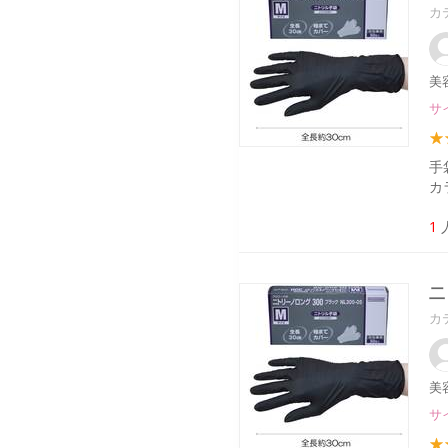
カ
美
サイ
手
カ
1
二
カ
美
サイ