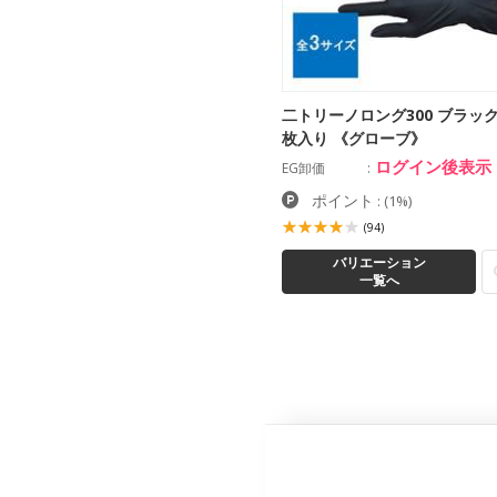
二トリーノロング300 ブラック 
枚入り 《グローブ》
ログイン後表示
EG卸価
ポイント
:
(1%)
(94)
バリエーション
一覧へ