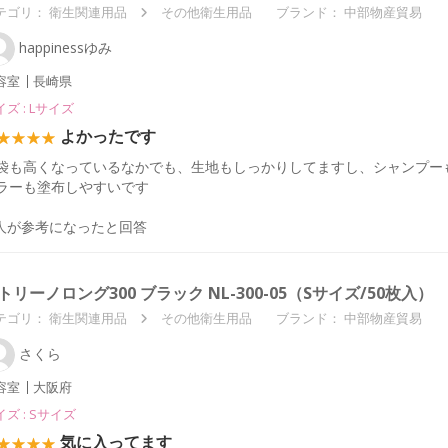
テゴリ：
衛生関連用品
その他衛生用品
ブランド： 中部物産貿易
happinessゆみ
容室
長崎県
ズ : Lサイズ
よかったです
袋も高くなっているなかでも、生地もしっかりしてますし、シャンプーも
ラーも塗布しやすいです
人が参考になったと回答
トリーノロング300 ブラック NL-300-05（Sサイズ/50枚入）
テゴリ：
衛生関連用品
その他衛生用品
ブランド： 中部物産貿易
さくら
容室
大阪府
ズ : Sサイズ
気に入ってます