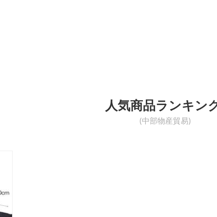
人気商品ランキン
(中部物産貿易)