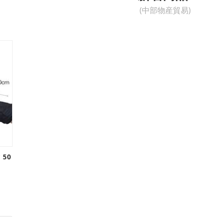
(中部物産貿易)
50