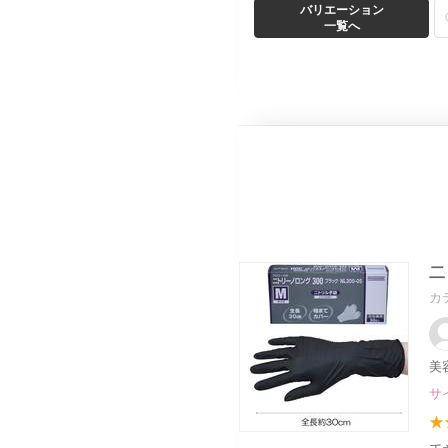
バリエーション
一覧へ
二
カ
美
サ